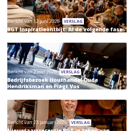
Bericht van 12 juni 2026
VERSLAG
BGT Inspiratieontbijt: AI de volgende fase
Bericht van 2 mei 2026
VERSLAG
Bedrijfsbezoek Houthandel Oude
Hendriksman en Plegt Vos
Bericht van 23 januari 2026
VERSLAG
Nieuwjaarsreceptie BGT in teken van