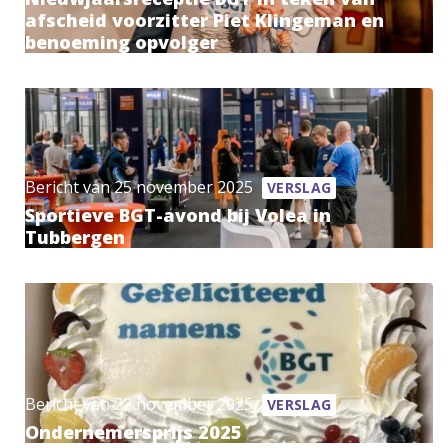
afscheid voorzitter Piet Klingeman en
benoeming opvolger
Bericht van 25 november 2025
VERSLAG
Sportieve BGT-avond bij Volea in
Tubbergen
Bericht van 22 november 2025
VERSLAG
Ondernemersprijs 2025