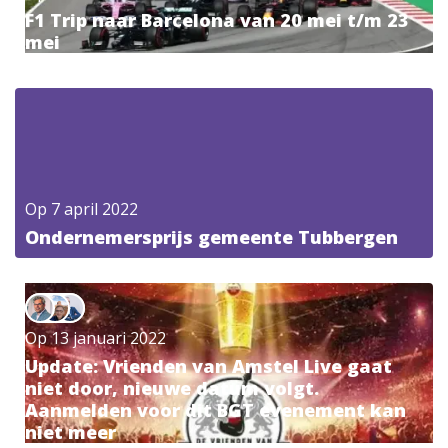
F1 Trip naar Barcelona van 20 mei t/m 23
mei
Op
7 april 2022
Ondernemersprijs gemeente Tubbergen
Op
13 januari 2022
Update: Vrienden van Amstel Live gaat
niet door, nieuwe datum volgt.
Aanmelden voor dit BGT evenement kan
niet meer