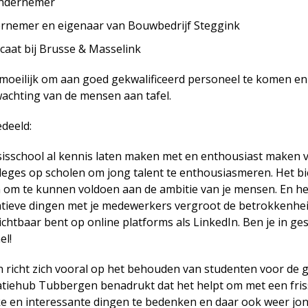
Ondernemer
ernemer en eigenaar van Bouwbedrijf Steggink
ocaat bij Brusse & Masselink
 moeilijk om aan goed gekwalificeerd personeel te komen en
rwachting van de mensen aan tafel.
edeeld:
sisschool al kennis laten maken met en enthousiast maken 
lleges op scholen om jong talent te enthousiasmeren. Het b
 om te kunnen voldoen aan de ambitie van je mensen. En 
atieve dingen met je medewerkers vergroot de betrokkenheid
ichtbaar bent op online platforms als LinkedIn. Ben je in ge
el!
richt zich vooral op het behouden van studenten voor de 
tiehub Tubbergen benadrukt dat het helpt om met een fri
ke en interessante dingen te bedenken en daar ook weer jo