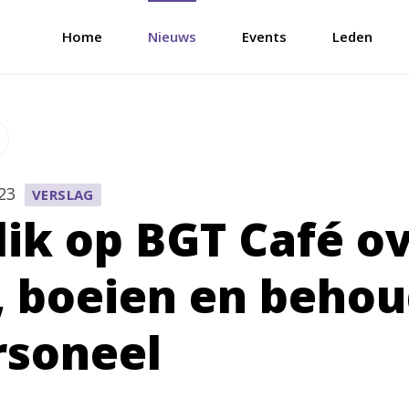
Home
Nieuws
Events
Leden
023
VERSLAG
lik op BGT Café o
, boeien en beho
rsoneel