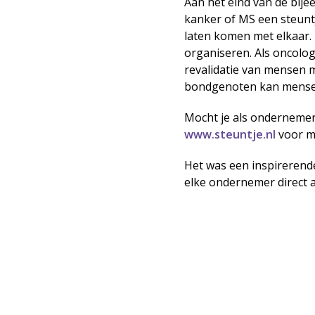
Aan het eind van de bije
kanker of MS een steunt
laten komen met elkaar. 
organiseren. Als oncolo
revalidatie van mensen m
bondgenoten kan mensen 
Mocht je als ondernemer 
www.steuntje.nl
voor me
Het was een inspirerend
elke ondernemer direct a