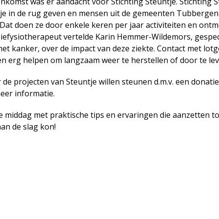
enkomst was er aandacht voor Stichting Steuntje. Stichting 
je in de rug geven en mensen uit de gemeenten Tubbergen 
Dat doen ze door enkele keren per jaar activiteiten en ont
giefysiotherapeut vertelde Karin Hemmer-Wildemors, gespeci
et kanker, over de impact van deze ziekte. Contact met lot
erg helpen om langzaam weer te herstellen of door te leve
de projecten van Steuntje willen steunen d.m.v. een donatie
er informatie.
e middag met praktische tips en ervaringen die aanzetten 
an de slag kon!