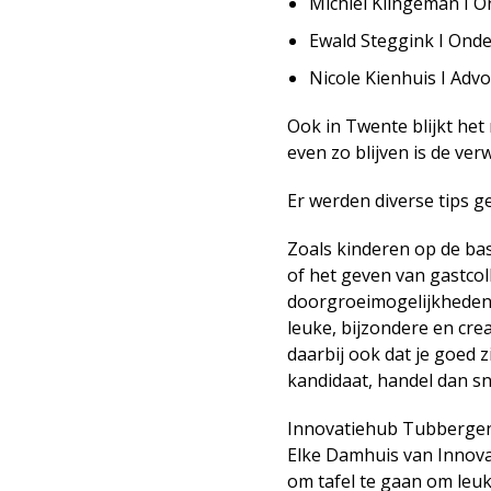
Michiel Klingeman I 
Ewald Steggink I Ond
Nicole Kienhuis I Adv
Ook in Twente blijkt het
even zo blijven is de ve
Er werden diverse tips g
Zoals kinderen op de ba
of het geven van gastco
doorgroeimogelijkheden
leuke, bijzondere en cre
daarbij ook dat je goed z
kandidaat, handel dan sn
Innovatiehub Tubbergen 
Elke Damhuis van Innova
om tafel te gaan om leu