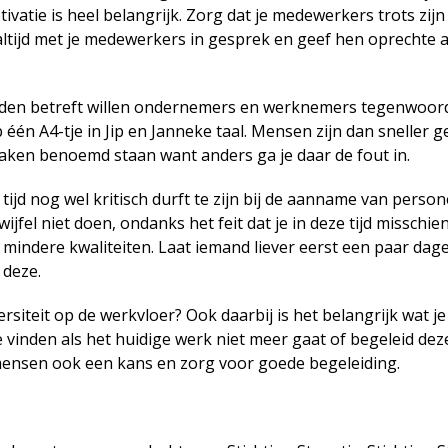
ivatie is heel belangrijk. Zorg dat je medewerkers trots zijn 
 altijd met je medewerkers in gesprek en geef hen oprechte aa
den betreft willen ondernemers en werknemers tegenwoor
én A4-tje in Jip en Janneke taal. Mensen zijn dan sneller g
 zaken benoemd staan want anders ga je daar de fout in.
 tijd nog wel kritisch durft te zijn bij de aanname van person
twijfel niet doen, ondanks het feit dat je in deze tijd misschi
indere kwaliteiten. Laat iemand liever eerst een paar dage
 deze.
ersiteit op de werkvloer? Ook daarbij is het belangrijk wat j
 vinden als het huidige werk niet meer gaat of begeleid d
ensen ook een kans en zorg voor goede begeleiding.